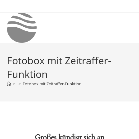
Zum
Inhalt
springen
Fotobox mit Zeitraffer-
Funktion
>
>
Fotobox mit Zeitraffer-Funktion
Großes kündigt sich an