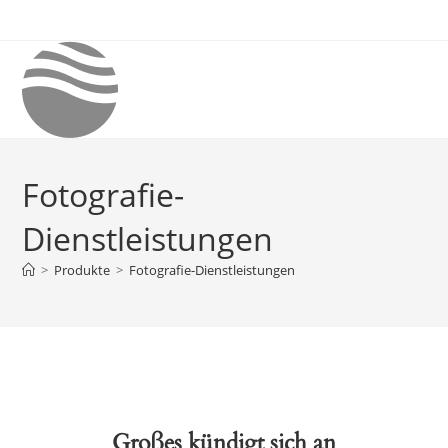
Zum
Inhalt
springen
Fotografie-
Dienstleistungen
>
Produkte
>
Fotografie-Dienstleistungen
Großes kündigt sich an